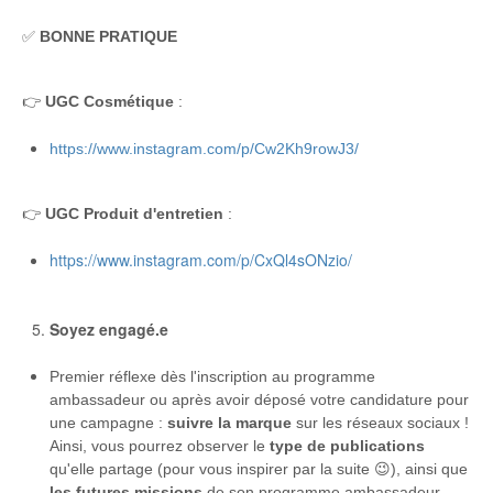
✅
BONNE PRATIQUE
👉
UGC Cosmétique
:
https://www.instagram.com/p/Cw2Kh9rowJ3/
👉
UGC Produit d'entretien
:
https://www.instagram.com/p/CxQl4sONzio/
Soyez engagé.e
Premier réflexe dès l'inscription au programme
ambassadeur ou après avoir déposé votre candidature pour
une campagne :
suivre la marque
sur les réseaux sociaux !
Ainsi, vous pourrez observer le
type de publications
qu'elle partage (pour vous inspirer par la suite 😉), ainsi que
les futures missions
de son programme ambassadeur.